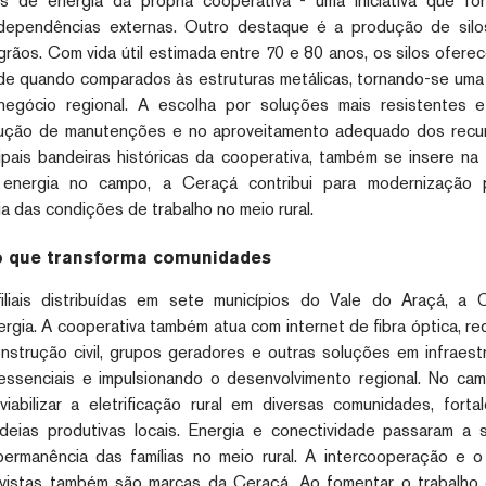
es de energia da própria cooperativa - uma iniciativa que fo
 dependências externas. Outro destaque é a produção de silo
ãos. Com vida útil estimada entre 70 e 80 anos, os silos ofere
ade quando comparados às estruturas metálicas, tornando-se uma 
egócio regional. A escolha por soluções mais resistentes e
ução de manutenções e no aproveitamento adequado dos recurs
cipais bandeiras históricas da cooperativa, também se insere na
 energia no campo, a Ceraçá contribui para modernização pro
a das condições de trabalho no meio rural.
o que transforma comunidades
liais distribuídas em sete municípios do Vale do Araçá, a 
rgia. A cooperativa também atua com internet de fibra óptica, re
nstrução civil, grupos geradores e outras soluções em infraest
essenciais e impulsionando o desenvolvimento regional. No cam
iabilizar a eletrificação rural em diversas comunidades, fort
adeias produtivas locais. Energia e conectividade passaram a 
permanência das famílias no meio rural. A intercooperação e o
ivistas também são marcas da Ceraçá. Ao fomentar o trabalho c