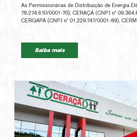
As Permissionárias de Distribuição de Energia E
78.274.610/0001-70), CERAÇÁ (CNPJ nº 09.364.
CERGAPA (CNPJ nº 01.229.747/0001-89), CERM
86.533.346/0001-70), CERPALO (CNPJ nº 85.318
CERSUL (CNPJ nº 86.512.670/0001-02) e COO
86.532.348/0001-45), de forma a assegurar publi
Saiba mais
igualdade de acesso aos interessados, conforme l
comunica que será realizado em 22/07/2026 Lei
Energia Elétrica.