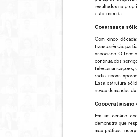
resultados na própr
está inserida.
Governança sóli
Com cinco décadas
transparência, part
associado. O foco n
contínua dos serviço
telecomunicações, g
reduz riscos operac
Essa estrutura sóli
novas demandas do 
Cooperativismo 
Em um cenário ond
demonstra que respo
mas práticas incorp