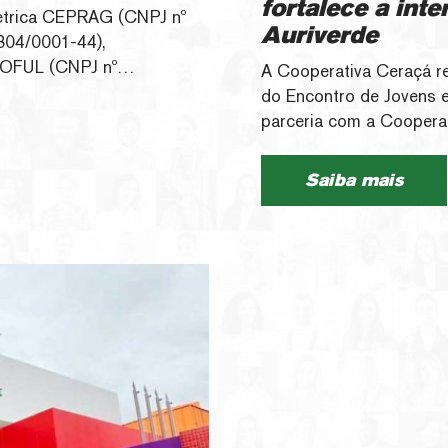
fortalece a int
létrica CEPRAG (CNPJ nº
Auriverde
804/0001-44),
OFUL (CNPJ nº
A Cooperativa Ceraçá rec
.640/0001-05),
do Encontro de Jovens 
PERCOCAL (CNPJ nº
parceria com a Cooperati
cidade, transparência e
proporcionar um moment
egislação aplicável,
experiências, fortalecen
Saiba mais
lão de Compra de
incentivando a formação 