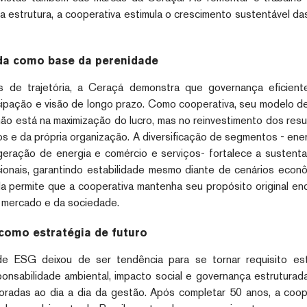
ia estrutura, a cooperativa estimula o crescimento sustentável 
da como base da perenidade
 de trajetória, a Ceraçá demonstra que governança eficient
icipação e visão de longo prazo. Como cooperativa, seu modelo de
ão está na maximização do lucro, mas no reinvestimento dos resu
s e da própria organização. A diversificação de segmentos - energ
eração de energia e comércio e serviços- fortalece a sustentab
ionais, garantindo estabilidade mesmo diante de cenários econ
da permite que a cooperativa mantenha seu propósito original e
mercado e da sociedade.
como estratégia de futuro
e ESG deixou de ser tendência para se tornar requisito est
nsabilidade ambiental, impacto social e governança estruturad
oradas ao dia a dia da gestão. Após completar 50 anos, a coop