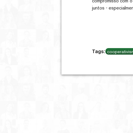
compromisso com o 
juntos - especialme
cooperativi