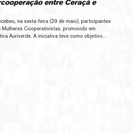
ercooperação entre Ceraçá e
ebeu, na sexta-feira (29 de maio), participantes
e Mulheres Cooperativistas, promovido em
va Auriverde. A iniciativa teve como objetivo
o de integração, aprendizado e troca de
do os princípios da intercooperação e
de futuras lideranças cooperativistas.