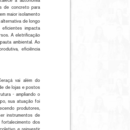
rtalece a autonomia
s de concreto para
cem maior isolamento
alternativa de longo
 eficientes impacta
os. A eletrificação
 pauta ambiental. Ao
dutiva, eficiência
Ceraçá vai além do
de de lojas e postos
rutura - ampliando o
po, sua atuação foi
alecendo produtores,
ser instrumentos de
 fortalecimento dos
oletivo e reinvestir