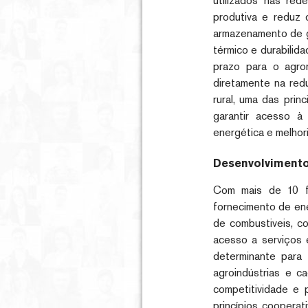
utilizados nas red
produtiva e reduz
armazenamento de gr
térmico e durabilid
prazo para o agron
diretamente na red
rural, uma das prin
garantir acesso à
energética e melhori
Desenvolviment
Com mais de 10 fi
fornecimento de ene
de combustiveis, co
acesso a serviços 
determinante para v
agroindústrias e c
competitividade e 
princípios cooperat