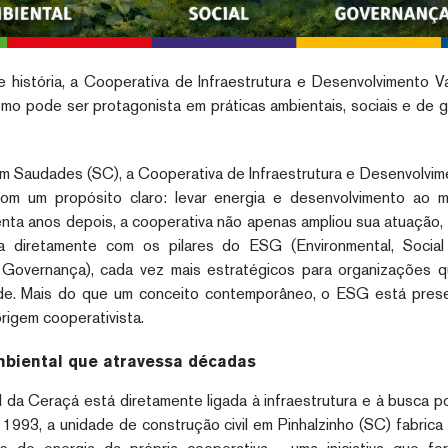
 história, a Cooperativa de Infraestrutura e Desenvolvimento V
mo pode ser protagonista em práticas ambientais, sociais e de
 Saudades (SC), a Cooperativa de Infraestrutura e Desenvolvim
om um propósito claro: levar energia e desenvolvimento ao m
nta anos depois, a cooperativa não apenas ampliou sua atuação
a diretamente com os pilares do ESG (Environmental, Socia
e Governança), cada vez mais estratégicos para organizações 
de. Mais do que um conceito contemporâneo, o ESG está pres
igem cooperativista.
iental que atravessa décadas
 da Ceraçá está diretamente ligada à infraestrutura e à busca p
 1993, a unidade de construção civil em Pinhalzinho (SC) fabric