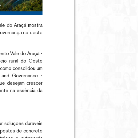
ale do Araçá mostra
 governança no oeste
ento Vale do Araçá -
eio rural do Oeste
, como consolidou um
l and Governance -
que desejam crescer
ente na essência da
or soluções duráveis
a postes de concreto