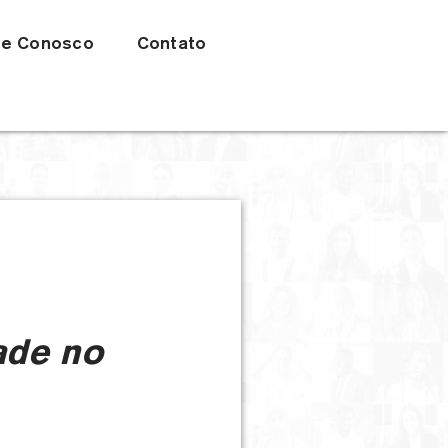
he Conosco
Contato
ade no